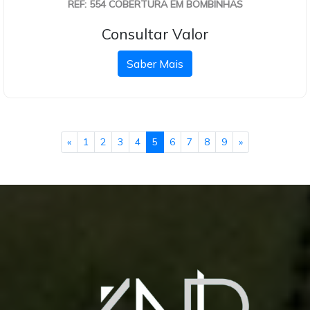
REF: 554 COBERTURA EM BOMBINHAS
Consultar Valor
Saber Mais
«
1
2
3
4
5
6
7
8
9
»