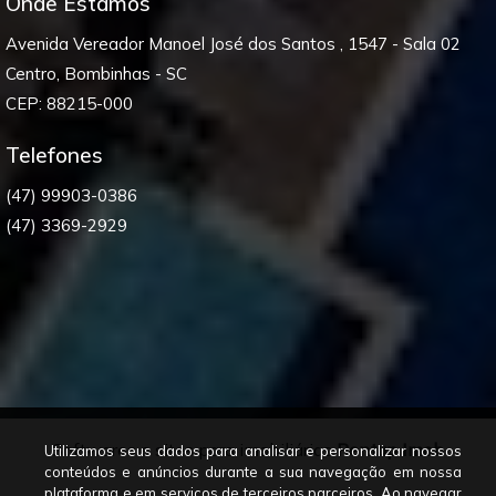
Onde Estamos
Avenida Vereador Manoel José dos Santos , 1547 - Sala 02
Centro, Bombinhas - SC
CEP: 88215-000
Telefones
(47) 99903-0386
(47) 3369-2929
Softwares e sites para imobiliárias
Rentup Imob
Utilizamos seus dados para analisar e personalizar nossos
conteúdos e anúncios durante a sua navegação em nossa
plataforma e em serviços de terceiros parceiros. Ao navegar